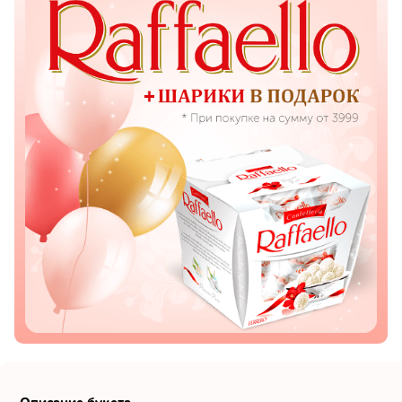
Показать еще
Цветы
Подсолнухи
Лизиантусы
Хризантемы
Лилии
Орхидеи
Тюльпаны