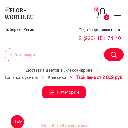
Цветы поштучно
0
Главная
Выберите Регион
Служба доставка цветов
Букеты до 2500
8-(920)-151-74-40
Гарантии
Каталог букетов
Доставка
Доставка цветов в Александрове
Оплата
Каталог букетов
Классика
Твой день от 2 869 руб.
Корзины с цветами
Классика
Категории
Контакты
Авторские букеты
Личный
кобинет
Букеты из роз
-14%
Регистраци