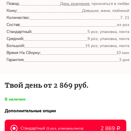
обл.
Повод:
День рождение
, признаться в любви
Кому:
Девушке, жене, любимой
Спасибо сервису Flor-
Количество:
7, 21
world.ru, очень рада что
Состав:
из роз
выбрала Вас. Букет
Стандартный:
изумительный!
5 роз, упаковка, лента
Средний:
9 роз, упаковка, лента
Большой:
15 роз, упаковка, лента
Ульяна
Время На Сборку:
10 мин
Тымовское,
Сахалинская
Гарантия:
3 дня
обл.
Доставили букет маме
Твой день от 2 869 руб.
вовремя. Не подвели. Цветы
свежие. Спасибо.
В наличии
Виктор
Дополнительные опции
Тымовское,
Сахалинская
обл.
2 869
Стандартный
(5 роз, упаковка,лента)
Р