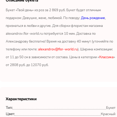
Описание букета
Ромашки
Букет «Твой день» из роз за 2 869 руб. Букет будет отличным
Кустовые розы
подарком: Девушке, жене, любимой. По поводу:
День рождение
,
признаться в любви и другие. Для сборки флористам магазина
Альстромерии
alexandrov.flor-world.ru потребуется 10 мин. Доставка по
Герберы
Александрову бесплатно! Время на доставку 40 минут (уточняйте по
телефону или почте:
alexandrov@flor-world.ru
). Ширина композиции:
Ирисы
от 11 до 50 см в зависимости от состава. Цены в категории «
Классика
»
от 2808 руб. до 12070 руб.
Показать еще
ОТЗЫВЫ О МАГАЗИНЕ
Характеристики
Мария
Тип:
Букет
Тымовское,
Сахалинская
Цвет:
Красный