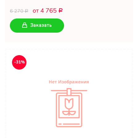
от 4 765
6 270
Р
Р
Заказать
-31%