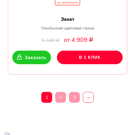
Закат
Необычная цветовая гамма
от 4 909
5 340
Р
Р
Заказать
В 1 КЛИК
1
2
3
→