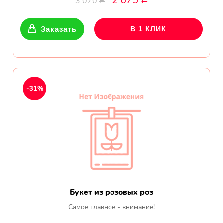
2 675
3 070
Р
Р
Показать еще
Заказать
В 1 КЛИК
Цветы
Подсолнухи
-31%
Лизиантусы
Хризантемы
Лилии
Орхидеи
Букет из розовых роз
Тюльпаны
Самое главное - внимание!