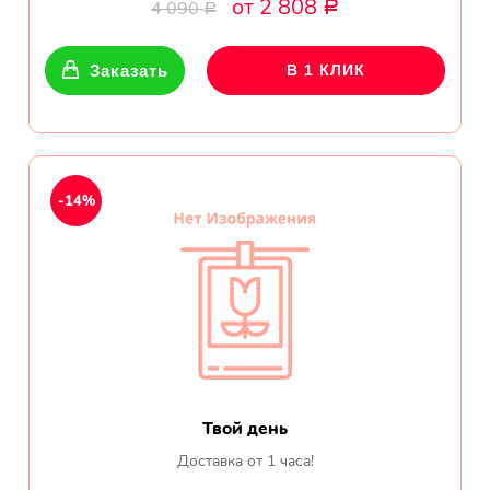
от 2 808
Ромашки
4 090
Р
Р
Кустовые розы
Заказать
В 1 КЛИК
Альстромерии
Герберы
-14%
Ирисы
Показать еще
ОТЗЫВЫ О МАГАЗИНЕ
Мария
Твой день
Тымовское,
Доставка от 1 часа!
Сахалинская