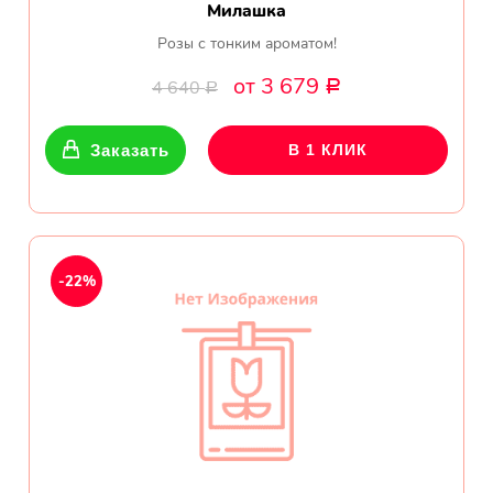
Милашка
Розы с тонким ароматом!
от 3 679
4 640
Р
Р
Заказать
В 1 КЛИК
-22%