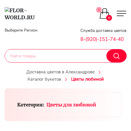
Цветы поштучно
0
Главная
Выберите Регион
Служба доставка цветов
Букеты до 2500
8-(920)-151-74-40
Гарантии
Каталог букетов
Доставка
Доставка цветов в Александрове
Оплата
Каталог букетов
Цветы любимой
Корзины с цветами
Классика
Контакты
Категория:
Цветы для любимой
Авторские букеты
Личный
кобинет
Букеты из роз
Регистраци