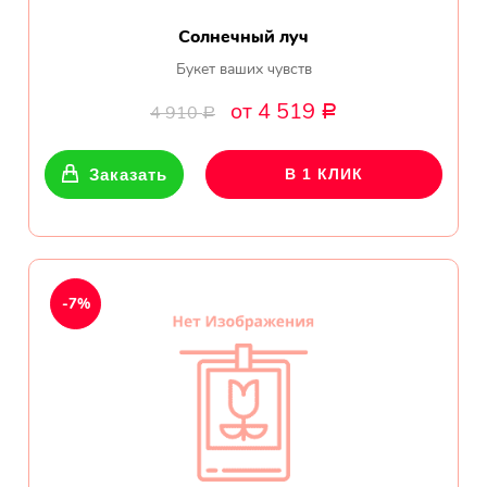
Солнечный луч
Букет ваших чувств
от 4 519
4 910
Р
Р
Заказать
В 1 КЛИК
-7%