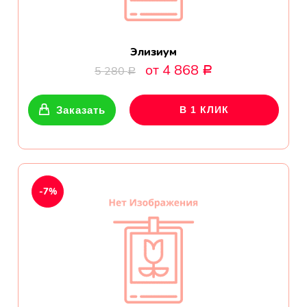
Элизиум
от 4 868
5 280
Р
Р
Заказать
В 1 КЛИК
-7%