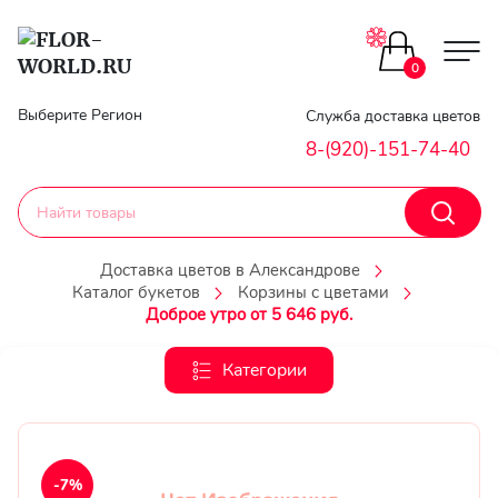
Цветы поштучно
0
Главная
Выберите Регион
Служба доставка цветов
Букеты до 2500
8-(920)-151-74-40
Гарантии
Каталог букетов
Доставка
Доставка цветов в Александрове
Каталог букетов
Корзины с цветами
Оплата
Корзины с цветами
Доброе утро от 5 646 руб.
Классика
Контакты
Категории
Авторские букеты
Личный
кобинет
Букеты из роз
-7%
Регистраци