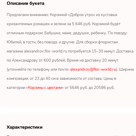
Ромашки
Описание букета
Предлагаем вниманию: Корзиной «Доброе утро» из кустовых
Кустовые розы
хризантемных ромашек и зелени за 5 646 руб. Корзиной будет
Альстромерии
отличным подарком: Бабушке, маме, дедушке, ребенку. По поводу:
Юбилей, в гости, без повода. и другие. Для сборки флористам
Герберы
магазина alexandrov.flor-world.ru потребуется 15-30 минут. Доставка
по Александрову от 600 рублей. Время на доставку 20 минут
Ирисы
(уточняйте по телефону или почте:
alexandrov@flor-world.ru
). Ширина
Показать еще
композиции: от 23 до 40 см в зависимости от состава. Цены в
категории «
Корзины с цветами
» от 5646 руб. до 20586 руб.
ОТЗЫВЫ О МАГАЗИНЕ
Мария
Тымовское,
Характеристики
Сахалинская