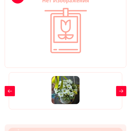
День рождения
Мы в
Цветы женщине
соц.
Цветы маме
сетях
Цветы мужчине
Цветы любимой
Цветы ребенку
Цветы дочери
Цветы подруге
Цветы сестре