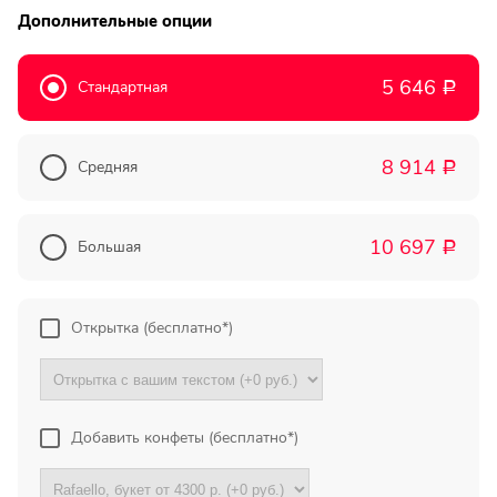
Дополнительные опции
Прекрасный букет отличная
цена!
5 646
Стандартная
Р
Олег
Тымовское,
Сахалинская
8 914
Средняя
обл.
Р
Огромное спасибо за
компетентную помощь в
10 697
Большая
Р
выборе букета. Спасибо
большое. Доставка пришла
вовремя. Остаюсь Вашим
клиентом!
Открытка (бесплатно*)
Тамара
Гидроторф,
Нижегороская
Добавить конфеты (бесплатно*)
область