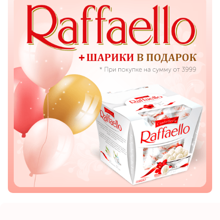
Показать еще
Цветы
Подсолнухи
Лизиантусы
Хризантемы
Лилии
Орхидеи
Тюльпаны