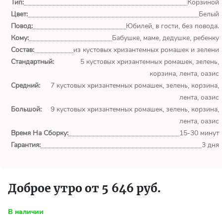
обл.
Тип:
Корзиной
Цвет:
Белый
Спасибо сервису Flor-
Повод:
Юбилей, в гости, без повода.
world.ru, очень рада что
Кому:
Бабушке, маме, дедушке, ребенку
выбрала Вас. Букет
Состав:
из кустовых хризантемных ромашек и зелени
изумительный!
Стандартный:
5 кустовых хризантемных ромашек, зелень,
корзина, лента, оазис
Ульяна
Средний:
7 кустовых хризантемных ромашек, зелень, корзина,
Тымовское,
лента, оазис
Сахалинская
Большой:
9 кустовых хризантемных ромашек, зелень, корзина,
обл.
лента, оазис
Время На Сборку:
15-30 минут
Доставили букет маме
вовремя. Не подвели. Цветы
Гарантия:
3 дня
свежие. Спасибо.
Виктор
Доброе утро от 5 646 руб.
Тымовское,
Сахалинская
обл.
В наличии